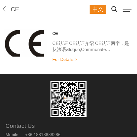
CE
中文
ce
CE认证 CE认证介绍 CE认证两字，是
从法语&ldquo;Communate
Europpene&rdquo;缩写而成，是欧洲共
For Details >
同体的意思。欧洲共同体后来演变成了
欧洲联盟（简称欧盟）。CE代表欧洲统
一（CONFORMITE
EUROPEENNE）。事实上，CE还是欧
共体需多国家语种中的&rdquo;欧共体
&rdquo;这一词组的缩写，原来用英语词
组EUROPEAN COMMUNITY缩写为...
Contact Us
Mobile: ：+86 18818688286