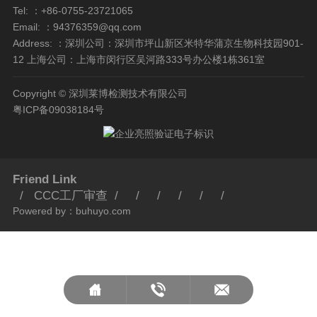
Tel: ：+86-0755-23721065
Email: ：94376359@qq.com
Address: ：深圳公司：深圳市坪山新区米特华蒲京生物科技园901-
12 上海公司：上海市闵行区吴河路333号办公楼1栋361室
Copyright © 深圳莱博检测技术有限公司
粤ICP备09038184号
Friend Link
/
CCC工厂审查
/
/
/
/
/
/
Powered by
：
buhuyo.com