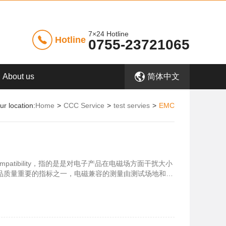
7×24 Hotline
Hotline
0755-23721065
About us
简体中文
ur location:
Home
>
CCC Service
>
test servies
>
EMC
 Compatibility，指的是是对电子产品在电磁场方面干扰大小
产品质量重要的指标之一，电磁兼容的测量由测试场地和测
当保护无线通讯与电脑资讯控制，对于商品操作时所产生
能力（EMS），均加以强制要求...