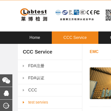
Home
CCC Service
CCC Service
EMC
FDA注册
FDA认证
CCC
test servies