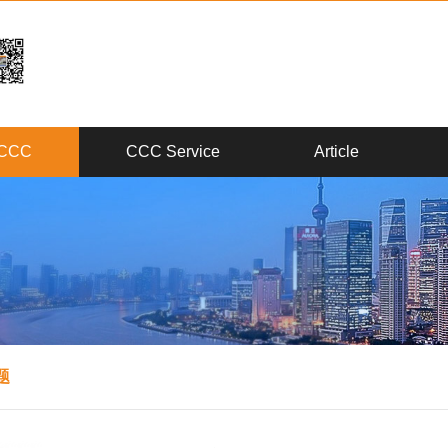
CCC
CCC Service
Article
题