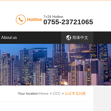
7×24 Hotline
Hotline
0755-23721065
About us
简体中文
Your location:
Home
>
CCC
>
认证常见问题