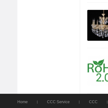
Home
CCC Service
CCC