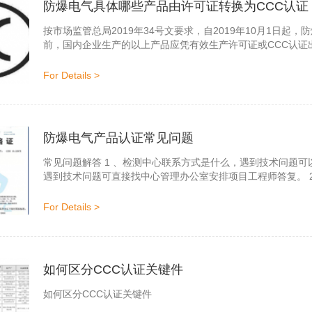
防爆电气具体哪些产品由许可证转换为CCC认证
按市场监管总局2019年34号文要求，自2019年10月1日起，
前，国内企业生产的以上产品应凭有效生产许可证或CCC认证
证的企业，若以上产品在2020年10月1日（含）后不再继续
并在2020年10月1日前获得CCC认证。
For Details >
防爆电气产品认证常见问题
常见问题解答 1 、检测中心联系方式是什么，遇到技术问题可以咨询谁？ 答：检测中心的联系电话:0755-23721065，
遇到技术问题可直接找中心管理办公室安排项目工程师答复。 2、防爆合格证办理需要提供什么资料？ 答：需要提供产
品的图纸、产品标准（若执行国家行业标准可不提供）、使用
性能出厂试验报告（包括隔爆外壳水压试验报告）。 3、防爆..
For Details >
如何区分CCC认证关键件
如何区分CCC认证关键件