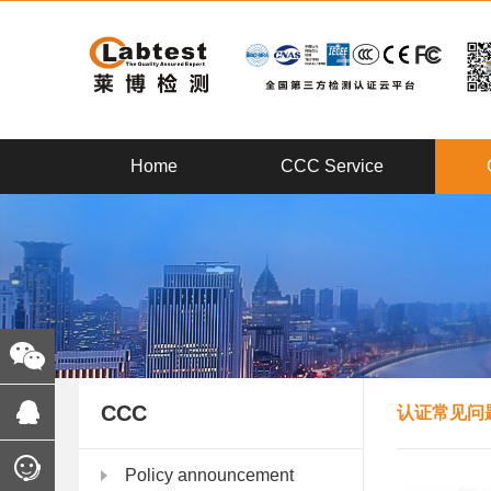
Home
CCC Service
CCC
认证常见问
Policy announcement